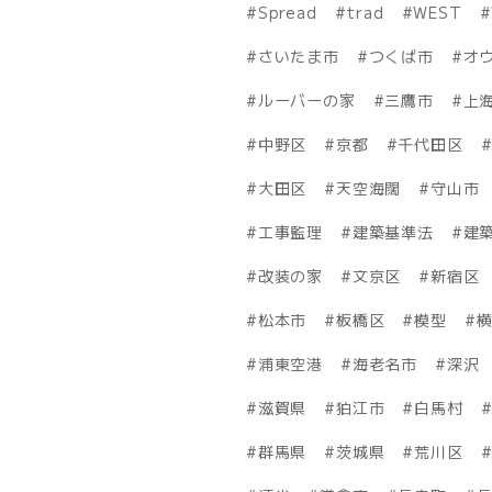
Spread
trad
WEST
さいたま市
つくば市
オ
ルーバーの家
三鷹市
上
中野区
京都
千代田区
大田区
天空海闊
守山市
工事監理
建築基準法
建築
改装の家
文京区
新宿区
松本市
板橋区
模型
浦東空港
海老名市
深沢
滋賀県
狛江市
白馬村
群馬県
茨城県
荒川区