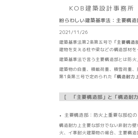
KOB建築設計事務所
紛らわしい建築基準法：主要構造
2021/11/26
建築基準法第2条第五号で
「主要構造
建物を支える柱や梁などの構造部材を
建築基準法で言う主要構造部とは防火
建築物の自重、積載荷重、積雪荷重、
第1条第三号で定められた
「構造耐力
「主要構造部」と「構造耐
主要構造部：防火上重要な部位の
構造耐力上主要な部分でない非耐力壁
火、イ準耐火建築物の場合、主要構造