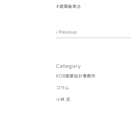
建築基準法
Previous
Category
KOB建築設計事務所
コラム
小林 武