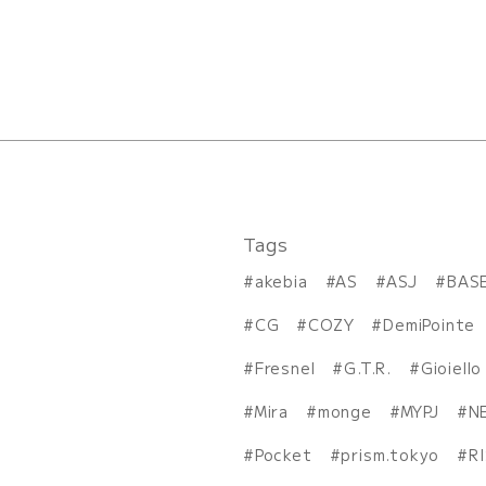
Tags
akebia
AS
ASJ
BAS
CG
COZY
DemiPointe
Fresnel
G.T.R.
Gioiello
Mira
monge
MYPJ
N
Pocket
prism.tokyo
R