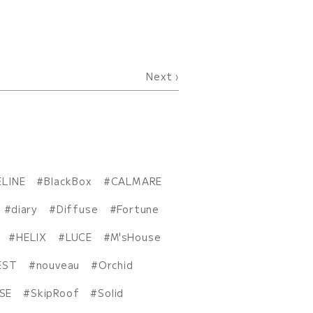
Next
ELINE
BlackBox
CALMARE
diary
Diffuse
Fortune
HELIX
LUCE
M'sHouse
EST
nouveau
Orchid
ISE
SkipRoof
Solid