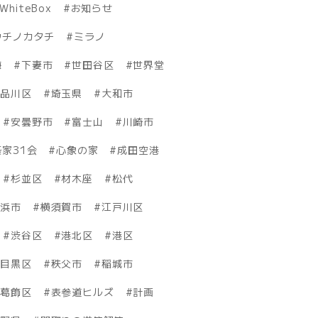
WhiteBox
お知らせ
ウチノカタチ
ミラノ
海
下妻市
世田谷区
世界堂
品川区
埼玉県
大和市
安曇野市
富士山
川崎市
家31会
心象の家
成田空港
杉並区
材木座
松代
横浜市
横須賀市
江戸川区
渋谷区
港北区
港区
目黒区
秩父市
稲城市
葛飾区
表参道ヒルズ
計画