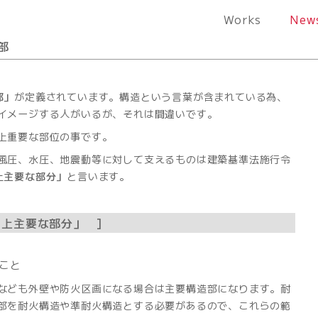
Works
New
部
部」
が定義されています。構造という言葉が含まれている為、
イメージする人がいるが、それは間違いです。
上重要な部位の事です。
風圧、水圧、地震動等に対して支えるものは建築基準法施行令
上主要な部分」
と言います。
力上主要な部分」
こと
なども外壁や防火区画になる場合は主要構造部になります。耐
部を耐火構造や準耐火構造とする必要があるので、これらの範