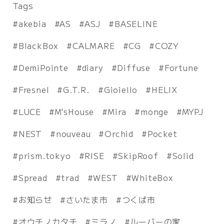
Tags
akebia
AS
ASJ
BASELINE
BlackBox
CALMARE
CG
COZY
DemiPointe
diary
Diffuse
Fortune
Fresnel
G.T.R.
Gioiello
HELIX
LUCE
M'sHouse
Mira
monge
MYPJ
NEST
nouveau
Orchid
Pocket
prism.tokyo
RISE
SkipRoof
Solid
Spread
trad
WEST
WhiteBox
お知らせ
さいたま市
つくば市
オウチノカタチ
ミラノ
ルーバーの家