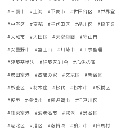
三鷹市
上海
下妻市
世田谷区
世界堂
中野区
京都
千代田区
品川区
埼玉県
大和市
大田区
天空海闊
守山市
安曇野市
富士山
川崎市
工事監理
建築基準法
建築家31会
心象の家
成田空港
改装の家
文京区
新宿区
杉並区
材木座
松代
松本市
板橋区
模型
横浜市
横須賀市
江戸川区
浦東空港
海老名市
深沢
渋谷区
港北区
港区
滋賀県
狛江市
白馬村