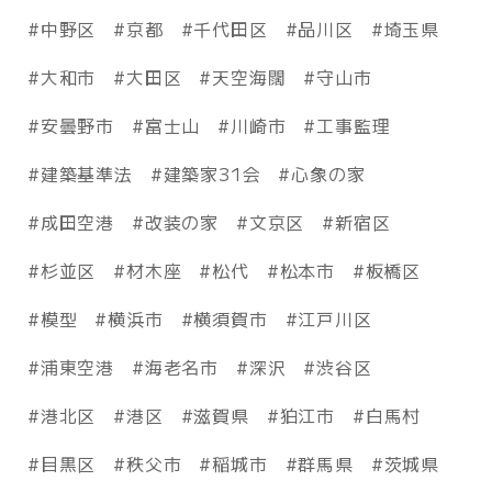
中野区
京都
千代田区
品川区
埼玉県
大和市
大田区
天空海闊
守山市
安曇野市
富士山
川崎市
工事監理
建築基準法
建築家31会
心象の家
成田空港
改装の家
文京区
新宿区
杉並区
材木座
松代
松本市
板橋区
模型
横浜市
横須賀市
江戸川区
浦東空港
海老名市
深沢
渋谷区
港北区
港区
滋賀県
狛江市
白馬村
目黒区
秩父市
稲城市
群馬県
茨城県