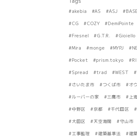
Tags
akebia
AS
ASJ
BAS
CG
COZY
DemiPointe
Fresnel
G.T.R.
Gioiello
Mira
monge
MYPJ
N
Pocket
prism.tokyo
R
Spread
trad
WEST
さいたま市
つくば市
オ
ルーバーの家
三鷹市
上
中野区
京都
千代田区
大田区
天空海闊
守山市
工事監理
建築基準法
建築