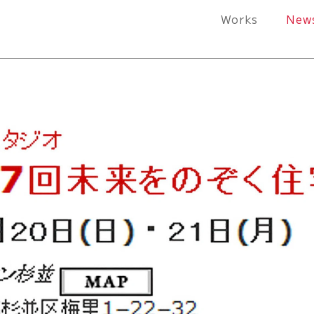
Works
New