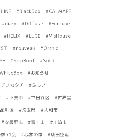
ELINE
BlackBox
CALMARE
diary
Diffuse
Fortune
HELIX
LUCE
M'sHouse
EST
nouveau
Orchid
ISE
SkipRoof
Solid
WhiteBox
お知らせ
ウチノカタチ
ミラノ
海
下妻市
世田谷区
世界堂
品川区
埼玉県
大和市
安曇野市
富士山
川崎市
家31会
心象の家
成田空港