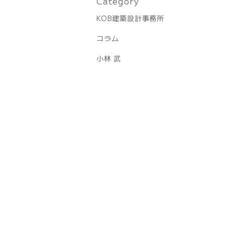
Category
KOB建築設計事務所
コラム
小林 武