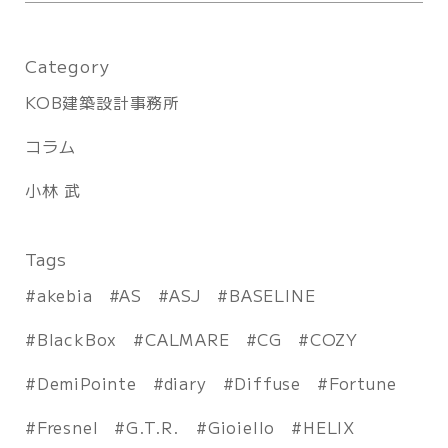
Category
KOB建築設計事務所
コラム
小林 武
Tags
akebia
AS
ASJ
BASELINE
BlackBox
CALMARE
CG
COZY
DemiPointe
diary
Diffuse
Fortune
Fresnel
G.T.R.
Gioiello
HELIX