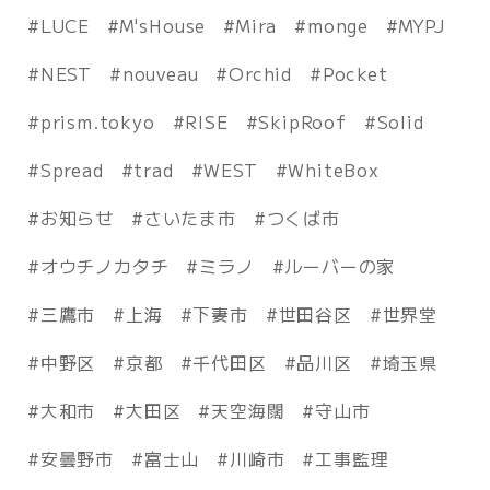
LUCE
M'sHouse
Mira
monge
MYPJ
NEST
nouveau
Orchid
Pocket
prism.tokyo
RISE
SkipRoof
Solid
Spread
trad
WEST
WhiteBox
お知らせ
さいたま市
つくば市
オウチノカタチ
ミラノ
ルーバーの家
三鷹市
上海
下妻市
世田谷区
世界堂
中野区
京都
千代田区
品川区
埼玉県
大和市
大田区
天空海闊
守山市
安曇野市
富士山
川崎市
工事監理