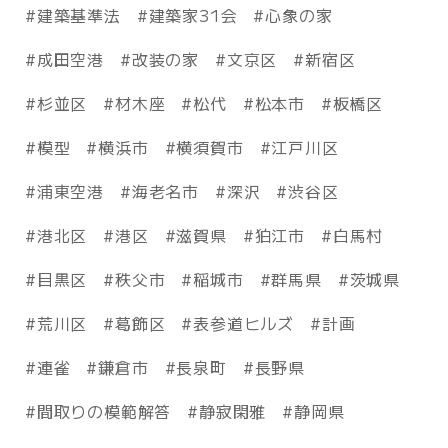
建築基準法
建築家31会
心象の家
成田空港
改装の家
文京区
新宿区
杉並区
材木座
松代
松本市
板橋区
模型
横浜市
横須賀市
江戸川区
浦東空港
海老名市
深沢
渋谷区
港北区
港区
滋賀県
狛江市
白馬村
目黒区
秩父市
稲城市
群馬県
茨城県
荒川区
葛飾区
表参道ヒルズ
計画
連雀
鎌倉市
長泉町
長野県
間取りの模範解答
静寂閑雅
静岡県