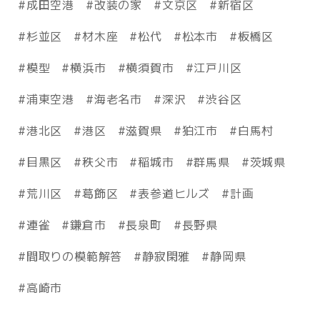
成田空港
改装の家
文京区
新宿区
杉並区
材木座
松代
松本市
板橋区
模型
横浜市
横須賀市
江戸川区
浦東空港
海老名市
深沢
渋谷区
港北区
港区
滋賀県
狛江市
白馬村
目黒区
秩父市
稲城市
群馬県
茨城県
荒川区
葛飾区
表参道ヒルズ
計画
連雀
鎌倉市
長泉町
長野県
間取りの模範解答
静寂閑雅
静岡県
高崎市