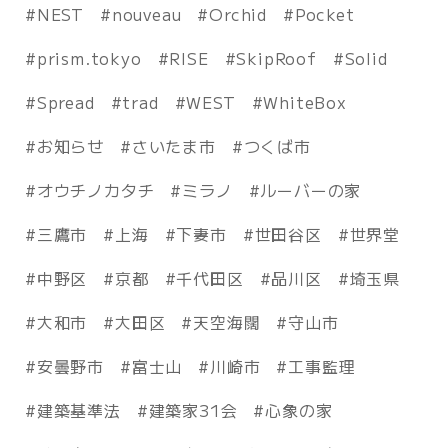
NEST
nouveau
Orchid
Pocket
prism.tokyo
RISE
SkipRoof
Solid
Spread
trad
WEST
WhiteBox
お知らせ
さいたま市
つくば市
オウチノカタチ
ミラノ
ルーバーの家
三鷹市
上海
下妻市
世田谷区
世界堂
中野区
京都
千代田区
品川区
埼玉県
大和市
大田区
天空海闊
守山市
安曇野市
富士山
川崎市
工事監理
建築基準法
建築家31会
心象の家