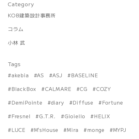
Category
KOB建築設計事務所
コラム
小林 武
Tags
akebia
AS
ASJ
BASELINE
BlackBox
CALMARE
CG
COZY
DemiPointe
diary
Diffuse
Fortune
Fresnel
G.T.R.
Gioiello
HELIX
LUCE
M'sHouse
Mira
monge
MYPJ