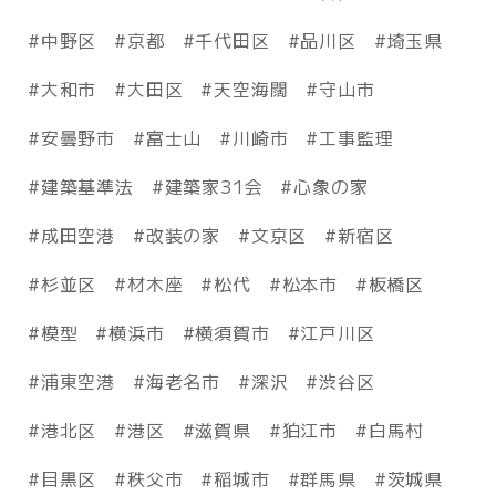
中野区
京都
千代田区
品川区
埼玉県
大和市
大田区
天空海闊
守山市
安曇野市
富士山
川崎市
工事監理
建築基準法
建築家31会
心象の家
成田空港
改装の家
文京区
新宿区
杉並区
材木座
松代
松本市
板橋区
模型
横浜市
横須賀市
江戸川区
浦東空港
海老名市
深沢
渋谷区
港北区
港区
滋賀県
狛江市
白馬村
目黒区
秩父市
稲城市
群馬県
茨城県