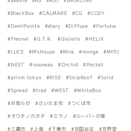
akebia
AS
ASJ
BASELINE
BlackBox
CALMARE
CG
COZY
DemiPointe
diary
Diffuse
Fortune
Fresnel
G.T.R.
Gioiello
HELIX
LUCE
M'sHouse
Mira
monge
MYPJ
NEST
nouveau
Orchid
Pocket
prism.tokyo
RISE
SkipRoof
Solid
Spread
trad
WEST
WhiteBox
お知らせ
さいたま市
つくば市
オウチノカタチ
ミラノ
ルーバーの家
三鷹市
上海
下妻市
世田谷区
世界堂