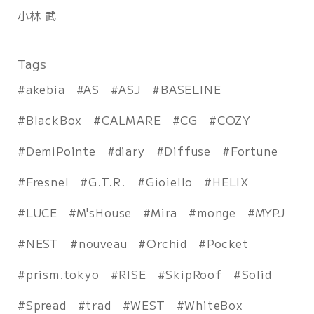
小林 武
Tags
akebia
AS
ASJ
BASELINE
BlackBox
CALMARE
CG
COZY
DemiPointe
diary
Diffuse
Fortune
Fresnel
G.T.R.
Gioiello
HELIX
LUCE
M'sHouse
Mira
monge
MYPJ
NEST
nouveau
Orchid
Pocket
prism.tokyo
RISE
SkipRoof
Solid
Spread
trad
WEST
WhiteBox