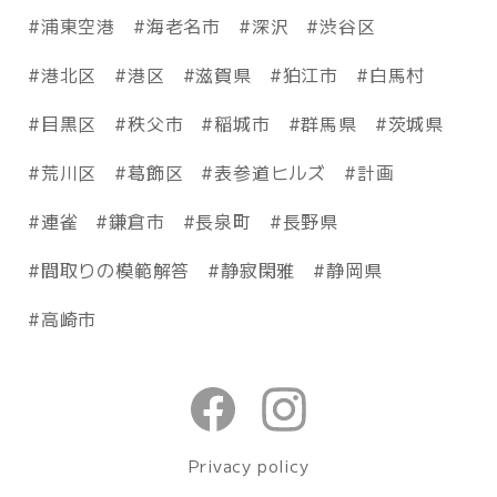
浦東空港
海老名市
深沢
渋谷区
港北区
港区
滋賀県
狛江市
白馬村
目黒区
秩父市
稲城市
群馬県
茨城県
荒川区
葛飾区
表参道ヒルズ
計画
連雀
鎌倉市
長泉町
長野県
間取りの模範解答
静寂閑雅
静岡県
高崎市
Privacy policy