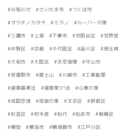
お知らせ
さいたま市
つくば市
オウチノカタチ
ミラノ
ルーバーの家
三鷹市
上海
下妻市
世田谷区
世界堂
中野区
京都
千代田区
品川区
埼玉県
大和市
大田区
天空海闊
守山市
安曇野市
富士山
川崎市
工事監理
建築基準法
建築家31会
心象の家
成田空港
改装の家
文京区
新宿区
杉並区
材木座
松代
松本市
板橋区
模型
横浜市
横須賀市
江戸川区