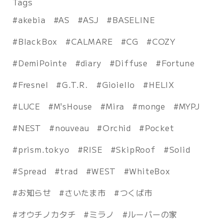
Tags
akebia
AS
ASJ
BASELINE
BlackBox
CALMARE
CG
COZY
DemiPointe
diary
Diffuse
Fortune
Fresnel
G.T.R.
Gioiello
HELIX
LUCE
M'sHouse
Mira
monge
MYPJ
NEST
nouveau
Orchid
Pocket
prism.tokyo
RISE
SkipRoof
Solid
Spread
trad
WEST
WhiteBox
お知らせ
さいたま市
つくば市
オウチノカタチ
ミラノ
ルーバーの家