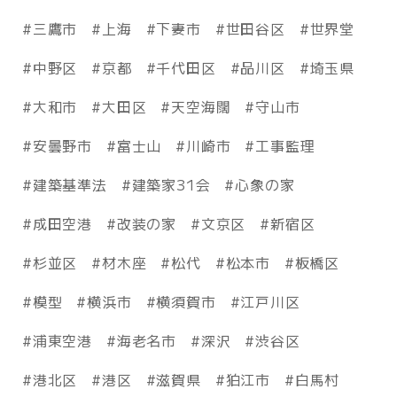
三鷹市
上海
下妻市
世田谷区
世界堂
中野区
京都
千代田区
品川区
埼玉県
大和市
大田区
天空海闊
守山市
安曇野市
富士山
川崎市
工事監理
建築基準法
建築家31会
心象の家
成田空港
改装の家
文京区
新宿区
杉並区
材木座
松代
松本市
板橋区
模型
横浜市
横須賀市
江戸川区
浦東空港
海老名市
深沢
渋谷区
港北区
港区
滋賀県
狛江市
白馬村