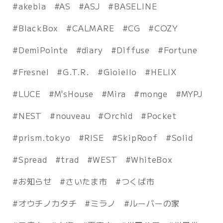
akebia
AS
ASJ
BASELINE
BlackBox
CALMARE
CG
COZY
DemiPointe
diary
Diffuse
Fortune
Fresnel
G.T.R.
Gioiello
HELIX
LUCE
M'sHouse
Mira
monge
MYPJ
NEST
nouveau
Orchid
Pocket
prism.tokyo
RISE
SkipRoof
Solid
Spread
trad
WEST
WhiteBox
お知らせ
さいたま市
つくば市
オウチノカタチ
ミラノ
ルーバーの家