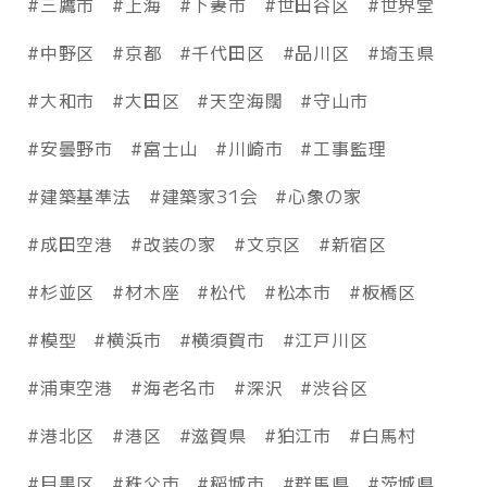
三鷹市
上海
下妻市
世田谷区
世界堂
中野区
京都
千代田区
品川区
埼玉県
大和市
大田区
天空海闊
守山市
安曇野市
富士山
川崎市
工事監理
建築基準法
建築家31会
心象の家
成田空港
改装の家
文京区
新宿区
杉並区
材木座
松代
松本市
板橋区
模型
横浜市
横須賀市
江戸川区
浦東空港
海老名市
深沢
渋谷区
港北区
港区
滋賀県
狛江市
白馬村
目黒区
秩父市
稲城市
群馬県
茨城県