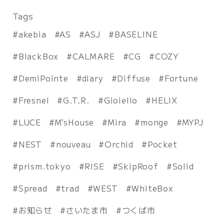
Tags
akebia
AS
ASJ
BASELINE
BlackBox
CALMARE
CG
COZY
DemiPointe
diary
Diffuse
Fortune
Fresnel
G.T.R.
Gioiello
HELIX
LUCE
M'sHouse
Mira
monge
MYPJ
NEST
nouveau
Orchid
Pocket
prism.tokyo
RISE
SkipRoof
Solid
Spread
trad
WEST
WhiteBox
お知らせ
さいたま市
つくば市