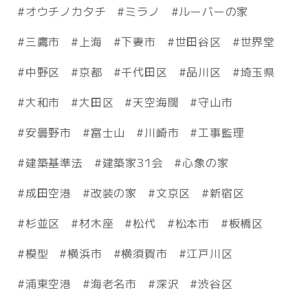
オウチノカタチ
ミラノ
ルーバーの家
三鷹市
上海
下妻市
世田谷区
世界堂
中野区
京都
千代田区
品川区
埼玉県
大和市
大田区
天空海闊
守山市
安曇野市
富士山
川崎市
工事監理
建築基準法
建築家31会
心象の家
成田空港
改装の家
文京区
新宿区
杉並区
材木座
松代
松本市
板橋区
模型
横浜市
横須賀市
江戸川区
浦東空港
海老名市
深沢
渋谷区