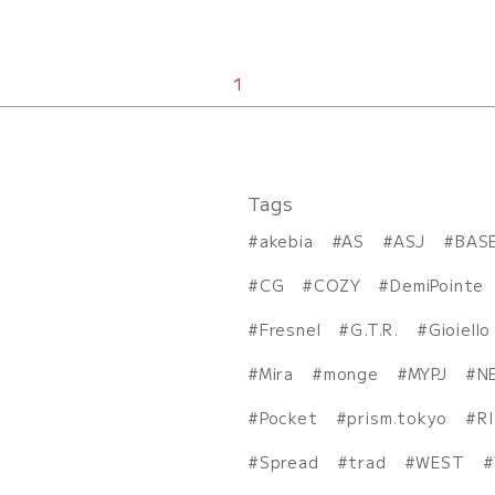
1
Tags
akebia
AS
ASJ
BAS
CG
COZY
DemiPointe
Fresnel
G.T.R.
Gioiello
Mira
monge
MYPJ
N
Pocket
prism.tokyo
R
Spread
trad
WEST