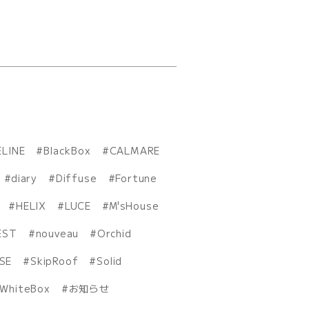
ELINE
BlackBox
CALMARE
diary
Diffuse
Fortune
HELIX
LUCE
M'sHouse
EST
nouveau
Orchid
ISE
SkipRoof
Solid
WhiteBox
お知らせ