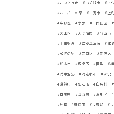
さいたま市
つくば市
オ
ルーバーの家
三鷹市
上
中野区
京都
千代田区
大田区
天空海闊
守山市
工事監理
建築基準法
建築
改装の家
文京区
新宿区
松本市
板橋区
模型
浦東空港
海老名市
深沢
滋賀県
狛江市
白馬村
群馬県
茨城県
荒川区
連雀
鎌倉市
長泉町