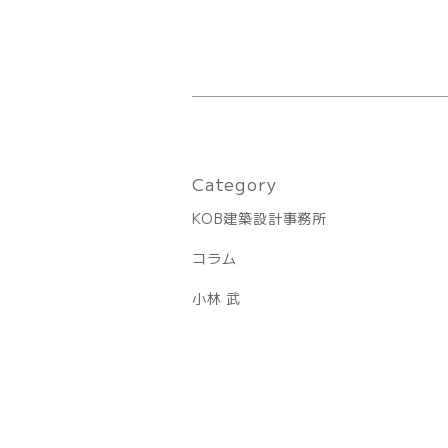
Category
KOB建築設計事務所
コラム
小林 武