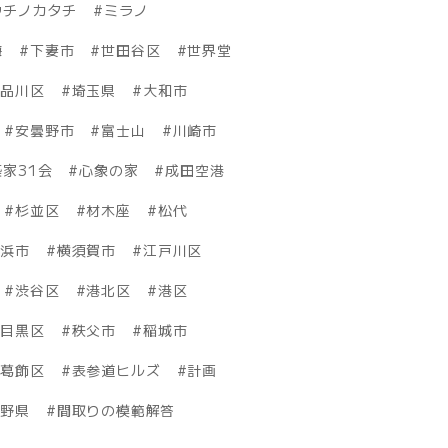
ウチノカタチ
ミラノ
海
下妻市
世田谷区
世界堂
品川区
埼玉県
大和市
安曇野市
富士山
川崎市
家31会
心象の家
成田空港
杉並区
材木座
松代
横浜市
横須賀市
江戸川区
渋谷区
港北区
港区
目黒区
秩父市
稲城市
葛飾区
表参道ヒルズ
計画
長野県
間取りの模範解答