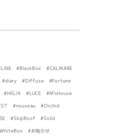
ELINE
BlackBox
CALMARE
diary
Diffuse
Fortune
HELIX
LUCE
M'sHouse
EST
nouveau
Orchid
ISE
SkipRoof
Solid
WhiteBox
お知らせ