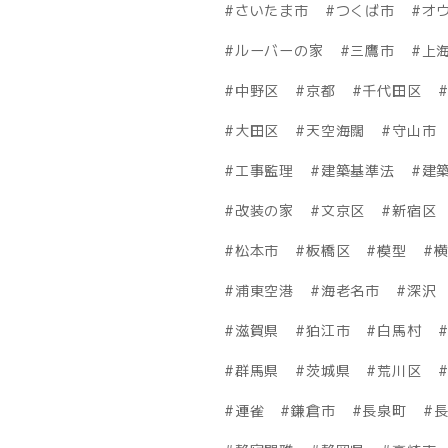
さいたま市
つくば市
オ
ルーバーの家
三鷹市
上
中野区
京都
千代田区
大田区
天空海闊
守山市
工事監理
建築基準法
建築
改装の家
文京区
新宿区
松本市
板橋区
模型
浦東空港
海老名市
深沢
滋賀県
狛江市
白馬村
群馬県
茨城県
荒川区
連雀
鎌倉市
長泉町