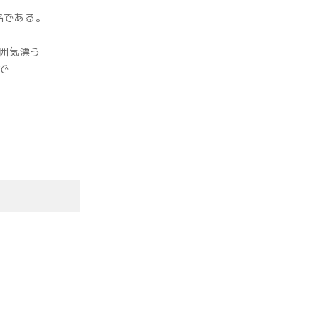
名である。
囲気漂う
で