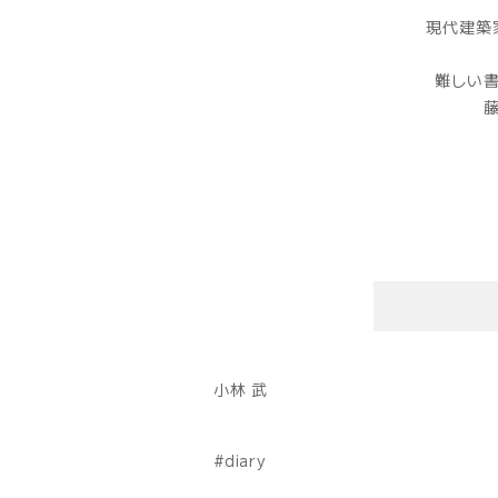
現代建築
難しい
小林 武
diary