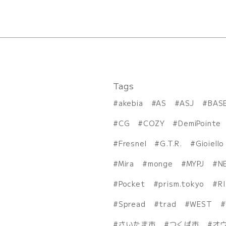
Tags
akebia
AS
ASJ
BAS
CG
COZY
DemiPointe
Fresnel
G.T.R.
Gioiello
Mira
monge
MYPJ
N
Pocket
prism.tokyo
R
Spread
trad
WEST
さいたま市
つくば市
オ