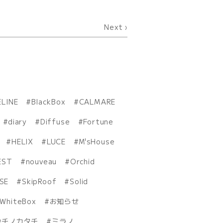
Next
ELINE
BlackBox
CALMARE
diary
Diffuse
Fortune
HELIX
LUCE
M'sHouse
EST
nouveau
Orchid
ISE
SkipRoof
Solid
WhiteBox
お知らせ
ウチノカタチ
ミラノ