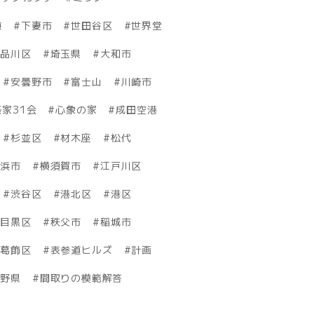
海
下妻市
世田谷区
世界堂
品川区
埼玉県
大和市
安曇野市
富士山
川崎市
家31会
心象の家
成田空港
杉並区
材木座
松代
横浜市
横須賀市
江戸川区
渋谷区
港北区
港区
目黒区
秩父市
稲城市
葛飾区
表参道ヒルズ
計画
長野県
間取りの模範解答