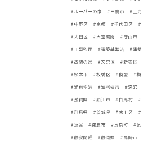
ルーバーの家
三鷹市
上
中野区
京都
千代田区
大田区
天空海闊
守山市
工事監理
建築基準法
建築
改装の家
文京区
新宿区
松本市
板橋区
模型
浦東空港
海老名市
深沢
滋賀県
狛江市
白馬村
群馬県
茨城県
荒川区
連雀
鎌倉市
長泉町
静寂閑雅
静岡県
高崎市