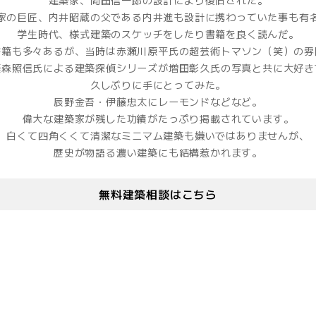
建築家、岡田信一郎の設計により復旧された。
家の巨匠、内井昭蔵の父である内井進も設計に携わっていた事も有
学生時代、様式建築のスケッチをしたり書籍を良く読んだ。
書籍も多々あるが、当時は赤瀬川原平氏の超芸術トマソン（笑）の雰
藤森照信氏による建築探偵シリーズが増田彰久氏の写真と共に大好き
久しぶりに手にとってみた。
辰野金吾・伊藤忠太にレーモンドなどなど。
偉大な建築家が残した功績がたっぷり掲載されています。
白くて四角くくて清潔なミニマム建築も嫌いではありませんが、
歴史が物語る濃い建築にも結構惹かれます。
無料建築相談はこちら